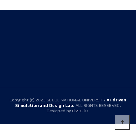
Address
08826 Seoul, 1 Gwanak-ro, Gwanak-gu, Building 301
(Room 1516), Building 314(Room 304)
E-mail
snussdl@gmail.com
Tel.
+82-2-880-1647
Copyright (c) 2023 SEOUL NATIONAL UNIVERSITY
AI-driven
Simulation and Design Lab.
ALL RIGHTS RESERVED.
dsso.kr.
Designed by