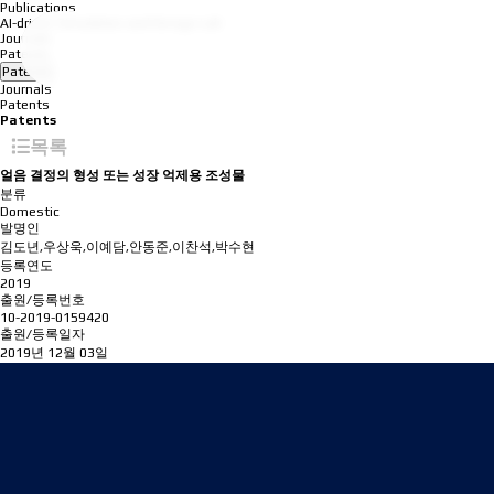
Publications
AI-driven Simulation and Design Lab
Journals
Patents
Patents
Journals
Patents
Patents
목록
얼음 결정의 형성 또는 성장 억제용 조성물
분류
Domestic
발명인
김도년,우상욱,이예담,안동준,이찬석,박수현
등록연도
2019
출원/등록번호
10-2019-0159420
출원/등록일자
2019년 12월 03일
Address
08826 Seoul, 1 Gwanak-ro, Gwanak-gu, Building 301
(Room 1516), Building 314(Room 304)