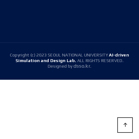
E-mail
snussdl@gmail.com
Tel.
+82-2-880-1647
Copyright (c) 2023 SEOUL NATIONAL UNIVERSITY
AI-driven
Simulation and Design Lab.
ALL RIGHTS RESERVED.
dsso.kr.
Designed by